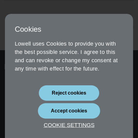
Weiter
Cookies
Lowell uses Cookies to provide you with
the best possible service. I agree to this
and can revoke or change my consent at
any time with effect for the future.
Reject cookies
Sicherheit
Impressum
Accept cookies
Datenschutz
Erklärung zur
Barrierefreiheit
COOKIE SETTINGS