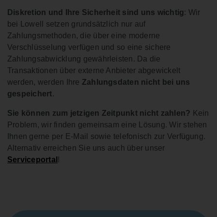
Diskretion und Ihre Sicherheit sind uns wichtig
: Wir
bei Lowell setzen grundsätzlich nur auf
Zahlungsmethoden, die über eine moderne
Verschlüsselung verfügen und so eine sichere
Zahlungsabwicklung gewährleisten. Da die
Transaktionen über externe Anbieter abgewickelt
werden, werden Ihre
Zahlungsdaten nicht bei uns
gespeichert
.
Sie können zum jetzigen Zeitpunkt nicht zahlen?
Kein
Problem, wir finden gemeinsam eine Lösung. Wir stehen
Ihnen gerne per E-Mail sowie telefonisch zur Verfügung.
Alternativ erreichen Sie uns auch über unser
Serviceportal
!