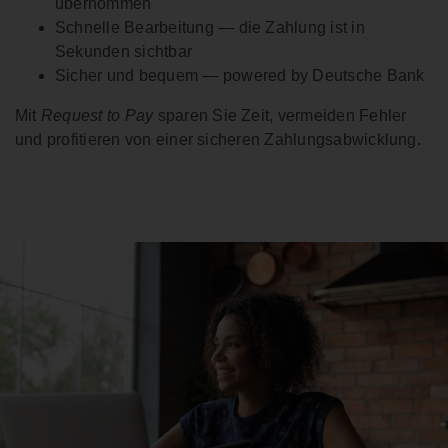
übernommen
Schnelle Bearbeitung — die Zahlung ist in
Sekunden sichtbar
Sicher und bequem — powered by Deutsche Bank
Mit
Request to Pay
sparen Sie Zeit, vermeiden Fehler
und profitieren von einer sicheren Zahlungsabwicklung.