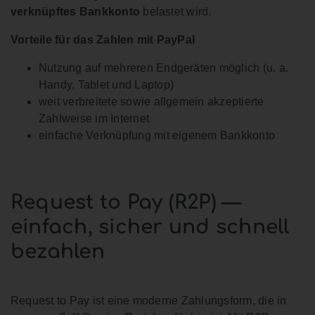
verknüpftes Bankkonto
belastet wird.
Vorteile für das Zahlen mit PayPal
Nutzung auf mehreren Endgeräten möglich (u. a.
Handy, Tablet und Laptop)
weit verbreitete sowie allgemein akzeptierte
Zahlweise im Internet
einfache Verknüpfung mit eigenem Bankkonto
Request to Pay (R2P) —
einfach, sicher und schnell
bezahlen
Request to Pay ist eine moderne Zahlungsform, die in