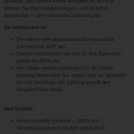
unserem Self-Service-Portal verfügbar ist. Mit R2P
können Sie Rechnungen bequem und fehlerfrei
begleichen — ohne manuelle Dateneingabe.
So funktioniert es:
Sie wählen den gewünschten Betrag und die
Zahlmethode R2P aus.
Danach entscheiden Sie sich für Ihre Bank oder
geben die IBAN ein.
Alle Daten werden automatisch in Ihr Online-
Banking übertragen. Sie loggen sich wie gewohnt
ein und bestätigen die Zahlung gemäß den
Vorgaben Ihrer Bank.
Ihre Vorteile:
Keine manuelle Eingabe — IBAN und
Verwendungszweck werden automatisch