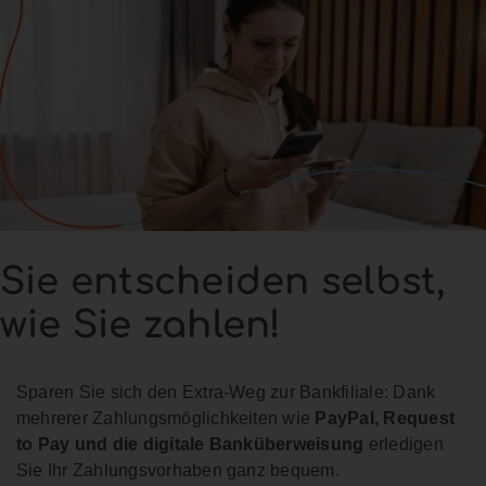
Sie entscheiden selbst,
wie Sie zahlen!
Sparen Sie sich den Extra-Weg zur Bankfiliale: Dank
mehrerer Zahlungsmöglichkeiten wie
PayPal, Request
to Pay und die digitale Banküberweisung
erledigen
Sie Ihr Zahlungsvorhaben ganz bequem.