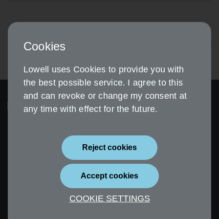
Weiter
Cookies
Lowell uses Cookies to provide you with
the best possible service. I agree to this
and can revoke or change my consent at
any time with effect for the future.
Reject cookies
Sicherheit
Impressum
Accept cookies
Datenschutz
Erklärung zur
Barrierefreiheit
COOKIE SETTINGS