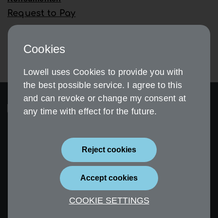
Request to Pay
Cookies
Lowell uses Cookies to provide you with
the best possible service. I agree to this
and can revoke or change my consent at
any time with effect for the future.
Reject cookies
Sicherheit
Impressum
Accept cookies
Datenschutz
Erklärung zur
Barrierefreiheit
COOKIE SETTINGS