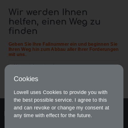
Wir werden Ihnen
helfen, einen Weg zu
finden
Geben Sie Ihre Fallnummer ein und beginnen Sie
Ihren Weg hin zum Abbau aller Ihrer Forderungen
mit uns.
Cookies
Zahlung vornehmen
Lowell uses Cookies to provide you with
the best possible service. I agree to this
and can revoke or change my consent at
any time with effect for the future.