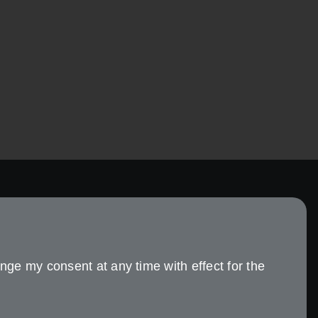
Über uns
Wer wir sind
nge my consent at any time with effect for the
Tochtergesellschaften