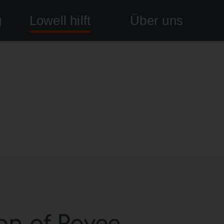
g
Lowell hilft
Über uns
ion of Payee