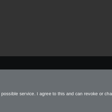
 Zahlung
Lowell hilft
eportal
Mahnung erhalten?
possible service. I agree to this and can revoke or cha
ngsoptionen
Selbstorganisation
Leitfaden zum Umgang mit