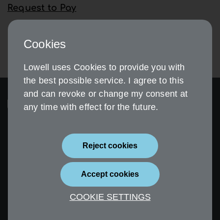
Request to Pay
Cookies
Lowell uses Cookies to provide you with
the best possible service. I agree to this
and can revoke or change my consent at
any time with effect for the future.
Reject cookies
Sicherheit
Impressum
Accept cookies
Datenschutz
Erklärung zur
Barrierefreiheit
COOKIE SETTINGS