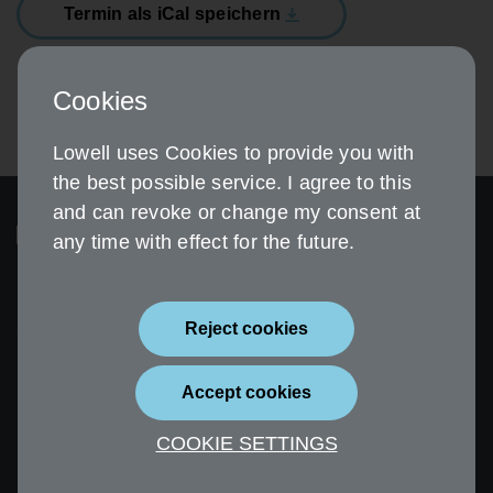
Termin als iCal speichern
Cookies
Lowell uses Cookies to provide you with
the best possible service. I agree to this
and can revoke or change my consent at
any time with effect for the future.
Reject cookies
Sicherheit
Impressum
Accept cookies
Datenschutz
Erklärung zur
Barrierefreiheit
COOKIE SETTINGS