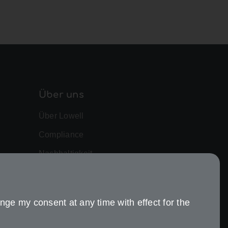
Über uns
Über Lowell
Compliance
Nachhaltigkeit
nge my consent at any time with effect for the