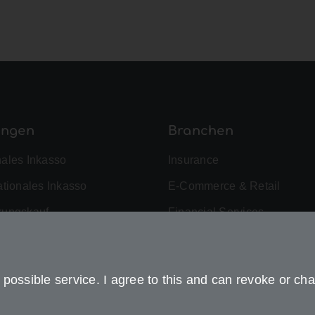
ungen
Branchen
nales Inkasso
Insurance
ationales Inkasso
E-Commerce & Retail
rungskauf
Financial Services
omanagement
Fitness & Health
ced Analytics
Telecommunications
possible service. I agree to this and can revoke or cha
mer Experience
Mobility