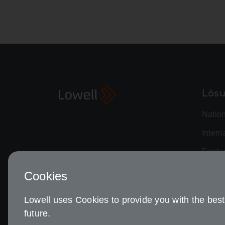
Lös
Natio
Intern
Forde
Risik
Cookies
Advan
Lowell uses Cookies to provide you with the best 
Custo
future.