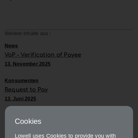
Weitere Inhalte aus :
News
VoP - Verification of Payee
13. November 2025
Konsumenten
Request to Pay
13. Juni 2025
Cookies
Lowell uses Cookies to provide you with