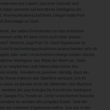
ernehmen wie Lowell, das eine Vielzahl sich
dabei vermehrt auf künstliche Intelligenz als
. Kommunikationschef Niels Oelgart hatte Prof.
ll Backstage zu Gast.
mme, die selbst Großmeister vor fast unlösbare
 warum sollte KI dann nicht auch viele andere
n? Vorsicht, sagt Prof. Dr. Gerd Gigerenzer im
KI und Entscheidungssituationen unterscheiden sich oft
geln oder unter Unsicherheit erledigt werden müsse,
licher Intelligenz das Mittel der Wahl sei. Viele
t zu vergleichen und hätten eben keine klar
hen würde. Sondern es passiere ständig, dass der
die Dame entnervt das Spielfeld verlasse. Um im
nen seien es gerade nicht die Methoden des Machine
 sondern die psychologische Künstliche Intelligenz.
rten Google Flu Trends an. Unter Unsicherheit brauche
, sondern es reichten die jüngsten Daten. Und der
 sie die valideren Ergebnisse liefere. Das tue in der