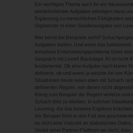
Ein wichtiges Thema auch für ein Inkassount
wiederholender Aufgaben erledigen muss und 
Ergänzung zu menschlichen Fähigkeiten setzt
Gigerenzer in einer Sonderausgabe von Lowe
Wer kennt die Beispiele nicht? Schachprogra
Aufgaben stellen. Und wenn das funktioniert,
komplexe Entscheidungsprobleme lösen könne
Gespräch mit Lowell Backstage. KI ist nicht 
fundamental. Ob eine Aufgabe nach klaren Re
definiere, ob und wenn ja welche Art von Künst
Situationen heute seien eben mit Schach nich
definierten Regeln, von denen nicht abgewic
König zum Beispiel die Regeln verletze und 
Schach-Bild zu bleiben. In solchen Situatio
Learning, die das bessere Ergebnis brächten,
Als Beispiel führt er den Fall des gescheite
es nicht eine Vielzahl an statistischen Daten
Vorteil einer Partner-Plattform sei nicht, dass