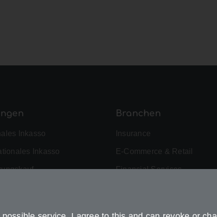
ungen
Branchen
nales Inkasso
Insurance
ationales Inkasso
E-Commerce & Retail
rungskauf
Financial Services
omanagement
Fitness & Health
ced Analytics
Telecommunications
possible service. I agree to this and can revoke or cha