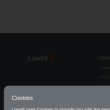
Lös
Natio
Intern
Forde
Risik
Cookies
Advan
Lowell uses Cookies to provide you with the best 