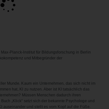
ax-Planck-Institut für Bildungsforschung in Berlin
sikokompetenz und Mitbegründer der
n aller Munde. Kaum ein Unternehmen, das sich nicht im
mmen hat, KI zu nutzen. Aber ist KI tatsächlich das
n Unternehmen? Müssen Menschen dadurch ihren
 Buch „Klick“ setzt sich der bekannte Psychologe und
KI auseinander und stellt es vom Kopf auf die Füße.