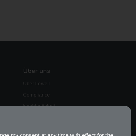
Über uns
Über Lowell
Compliance
Nachhaltigkeit
nge my consent at any time with effect for the