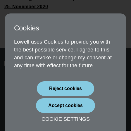
25. November 2020
Cookies
Lowell uses Cookies to provide you with
the best possible service. I agree to this
and can revoke or change my consent at
any time with effect for the future.
Reject cookies
Sicherheit
Impressum
Accept cookies
Datenschutz
Erklärung zur
Barrierefreiheit
COOKIE SETTINGS