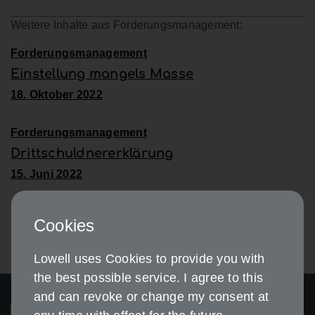
Weitere Inhalte aus Forderungsmanagement:
Forderungsmanagement
Einstellung mangels Masse
18. Oktober 2022
Forderungsmanagement
Drittschuldnererklärung
15. Juni 2022
Cookies
Lowell uses Cookies to provide you with
the best possible service. I agree to this
and can revoke or change my consent at