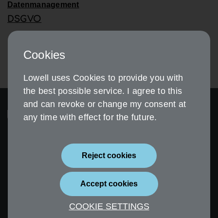
Datenmanagement
DSGVO
Cookies
Lowell uses Cookies to provide you with
the best possible service. I agree to this
and can revoke or change my consent at
any time with effect for the future.
Reject cookies
Sicherheit
Impressum
Accept cookies
Datenschutz
Erklärung zur
Barrierefreiheit
COOKIE SETTINGS