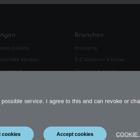
ungen
Branchen
nales Inkasso
Insurance
ationales Inkasso
E-Commerce & Retail
rungskauf
Financial Services
omanagement
Fitness & Health
ced Analytics
Telecommunications
possible service. I agree to this and can revoke or cha
mer Experience
Mobility
Energy
Public Sector
COOKIE
t cookies
Accept cookies