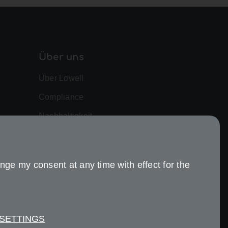
Über uns
Über Lowell
Compliance
Nachhaltigkeit
nge my consent at any time with effect for the
 SETTINGS