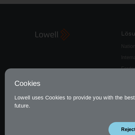
Lös
Natio
Intern
Forde
Risik
Cookies
Advan
Lowell uses Cookies to provide you with the best 
Custo
future.
Rejec