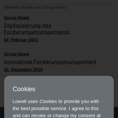
Weitere Inhalte aus Group News:
Group News
Digitalisierung des
Forderungsmanagements
02. Februar 2021
Group News
Innovatives Forderungsmanagement
15. Dezember 2020
Cookies
Lowell uses Cookies to provide you with
the best possible service. I agree to this
and can revoke or change my consent at