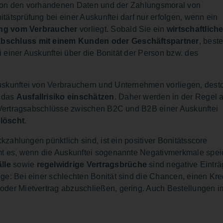
 von den vorhandenen Daten und der Zahlungsmoral von
ätsprüfung bei einer Auskunftei darf nur erfolgen, wenn ein
ung vom Verbraucher
vorliegt. Sobald Sie ein
wirtschaftlich
abschluss mit einem Kunden oder Geschäftspartner
, beste
i einer Auskunftei über die Bonität der Person bzw. des
skunftei von Verbrauchern und Unternehmen vorliegen, dest
 das
Ausfallrisiko einschätzen
. Daher werden in der Regel a
 Vertragsabschlüsse zwischen B2C und B2B einer Auskunftei
löscht
.
kzahlungen pünktlich sind, ist ein positiver Bonitätsscore
mt es, wenn die Auskunftei sogenannte Negativmerkmale speic
lle
sowie
regelwidrige Vertragsbrüche
sind negative Einträ
lge: Bei einer schlechten Bonität sind die Chancen, einen Kred
der Mietvertrag abzuschließen, gering. Auch Bestellungen i