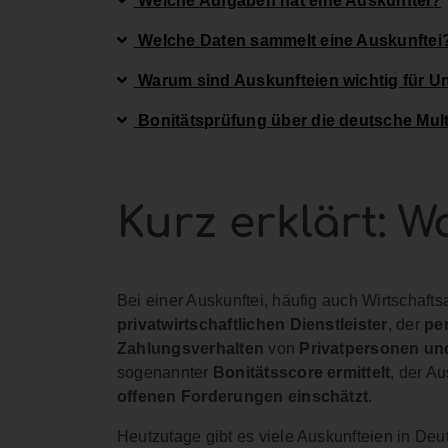
Welche Aufgaben hat eine Auskunftei?
Welche Daten sammelt eine Auskunftei
Warum sind Auskunfteien wichtig für 
Bonitätsprüfung über die deutsche Mul
Kurz erklärt: W
Bei einer Auskunftei, häufig auch Wirtschaft
privatwirtschaftlichen Dienstleister
, der
pe
Zahlungsverhalten
von
Privatpersonen u
sogenannter
Bonitätsscore ermittelt
, der A
offenen Forderungen einschätzt
.
Heutzutage gibt es viele Auskunfteien in De