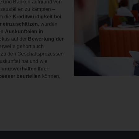
te und Banken aufgrund von
sausfällen zu kämpfen –
Um die
Kreditwürdigkeit bei
r einzuschätzen
, wurden
ten
Auskunfteien in
okus auf der
Bewertung der
lerweile gehört auch
zu den Geschäftsprozessen
skunftei hat und wie
lungsverhalten
Ihrer
besser beurteilen
können,