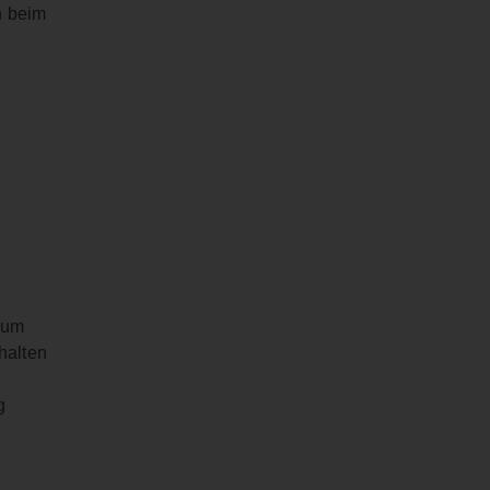
n beim
 um
halten
g