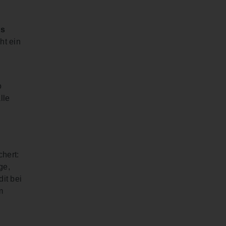
es
ht ein
o
lle
hert:
ge,
it bei
m