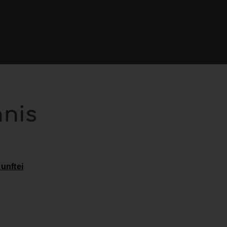
hnis
unftei